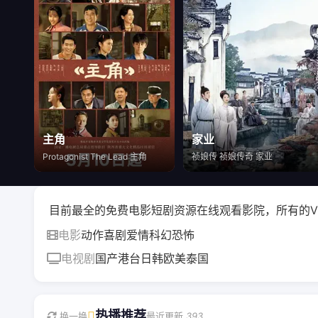
主角
家业
Protagonist The Lead 主角
祯娘传 祯娘传奇 家业
的免费电影短剧资源在线观看影院，所有的VIP资源在这里都可
电影
动作
喜剧
爱情
科幻
恐怖
电视剧
国产
港台
日韩
欧美
泰国
热播推荐
换一换
最近更新
393