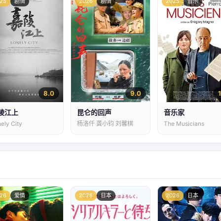
25
剧情
2026
剧情
2025
音乐
8.0
9.0
陵江上
昆仑的回声
音乐家
ely City
杨洛仟 龚小钧 刘馨棋
The Musicians
26
爱情
2026
日本
2026
日本