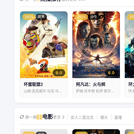
2025
欧美
2025
动作
20
9.0
6.0
坏蛋联盟2
阿凡达：火与烬
环
山姆·洛克威尔 马克·马龙 奥卡菲娜…
萨姆·沃辛顿 佐伊·索尔达娜 西格妮·韦弗…
电影
|
|
|
换一换
更多
女人二度出生
爆头
基隆