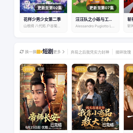
更新至第02集
更新至第07集
花样少男少女第二季
汪汪队之小砾与工程家族第三季
斩
山根绮 八代拓 户谷菊之介 梅原裕一郎…
Alessandro Pugiotto Leslie Adlam 拉克斯顿·汉斯贝克
短剧
|
|
换一换
更多
弃局之后我凭实力封神
揉碎玫瑰
2026
短剧
2025
短剧
20
已完结
已完结