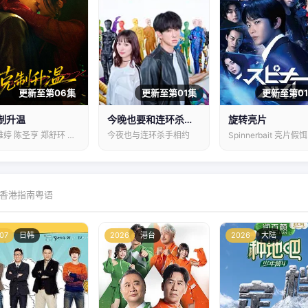
更新至第06集
更新至第01集
更新至第0
制升温
今晚也要和连环杀手约会
旋转亮片
钟雅婷 陈圣亨 郑舒环 姚星灏
今夜也与连环杀手相约
Spinnerbait 亮片假饵
香港指南粤语
07
日韩
2026
港台
2026
大陆