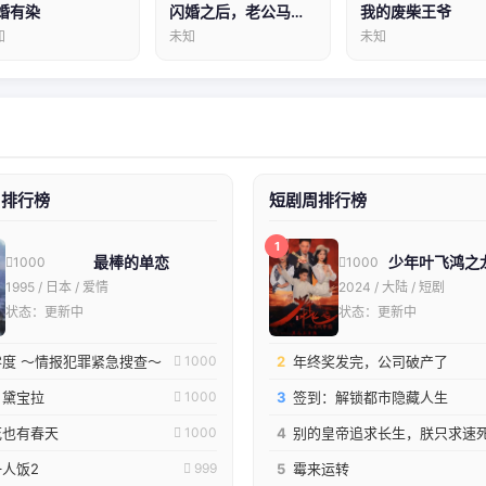
婚有染
闪婚之后，老公马甲掉了2
我的废柴王爷
知
未知
未知
周排行榜
短剧周排行榜
1
最棒的单恋
少年叶飞鸿之
1000
1000
1995 / 日本 / 爱情
2024 / 大陆 / 短剧
状态：更新中
状态：更新中
度 ～情报犯罪紧急搜查～
2
年终奖发完，公司破产了
1000
！黛宝拉
3
签到：解锁都市隐藏人生
1000
花也有春天
4
别的皇帝追求长生，朕只求速
1000
人饭2
5
霉来运转
999