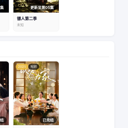
8集
更新至第05集
镖人第二季
未知
2025
短剧
结
已完结