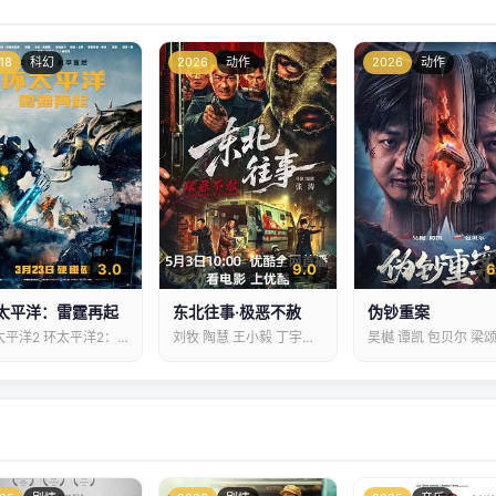
18
科幻
2026
动作
2026
动作
3.0
9.0
6
太平洋：雷霆再起
东北往事·极恶不赦
伪钞重案
环太平洋2 环太平洋2：雷霆再起…
刘牧 陶慧 王小毅 丁宇佳…