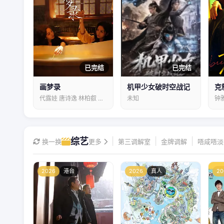
已完结
已完结
画梦录
机甲少女破时空战记
克
代露娃 唐诗逸 林柏叡 郑希怡 吕星辰
未知
综艺
|
|
|
换一换
更多
第三调解室
金牌调解
唔咸唔淡
2026
港台
2026
真人
20