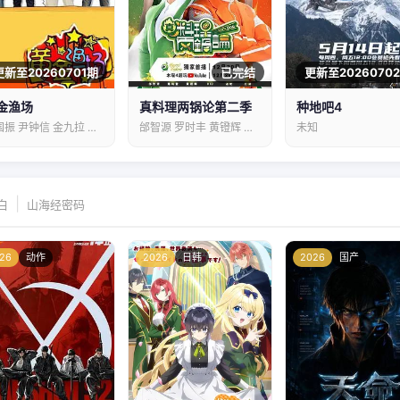
更新至20260701期
已完结
更新至2026070
金渔场
真料理两锅论第二季
种地吧4
金国振 尹钟信 金九拉 曹圭贤 梁俊日
邰智源 罗时丰 黄镫辉 林柏昇 温妮 丘涵
未知
|
白
山海经密码
26
动作
2026
日韩
2026
国产