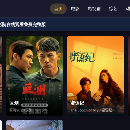
首页
电影
电视剧
综艺
动
影院在线观看免费完整版
叵测
蜜语纪
叵测2026 叵测
The Epoch of Miyu 蜜语纪