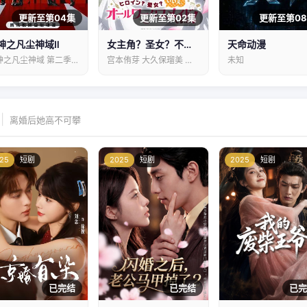
更新至第04集
更新至第02集
更新至第0
神之凡尘神域Ⅱ
女主角？圣女？不，我是杂役女仆（自豪）！
天命动漫
斩神之凡尘神域 第二季 Slay the Gods Ⅱ
宫本侑芽 大久保瑠美 日笠阳子 天崎滉平…
未知
|
离婚后她高不可攀
25
短剧
2025
短剧
2025
短剧
已完结
已完结
已完