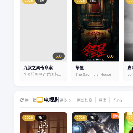
2026
恐怖
2026
惊悚
20
5.0
6.0
九叔之离奇命案
祭屋
嘉
李翌烁 郭吟 严群辉 韩梦武
The Sacrificial House
Lon
电视剧
|
|
|
换一换
更多
南部档案
莫离
问心2
2026
国产
2026
国产
20