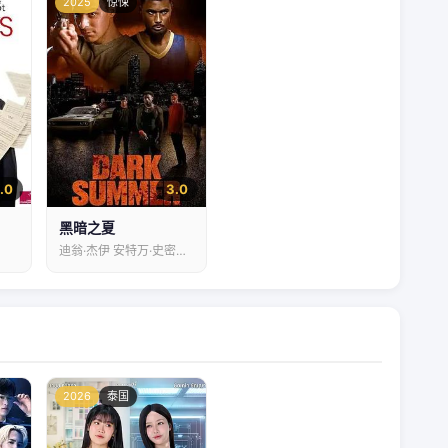
2025
惊悚
1.0
3.0
黑暗之夏
迪翁·杰伊 安特万·史密斯 达尔维尼克·霍桑
2026
泰国