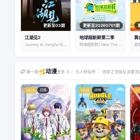
更新至03期
更新至20260701期
江湖见2
地球超新鲜第二季
黄
Journey to Jianghu (Sr.2)
地球超新鲜2 Wow The World
动漫
|
|
换一换
更多
凡人修仙传
快穿之顶级反派要洗
2026
日韩
2026
动画
20