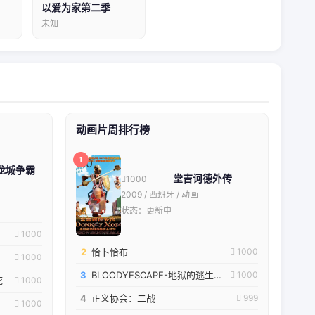
以爱为家第二季
未知
动画片周排行榜
1
2.0
龙城争霸
堂吉诃德外传
1000
2009 / 西班牙 / 动画
状态：更新中
1000
2
恰卜恰布
1000
1000
3
BLOODYESCAPE-地狱的逃生作战-
1000
死
1000
4
正义协会：二战
999
1000