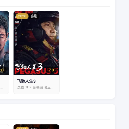
2026
喜剧
.0
7.0
飞驰人生3
吴樾 谭凯 包贝尔 梁颂晴…
沈腾 尹正 黄景瑜 张本煜…