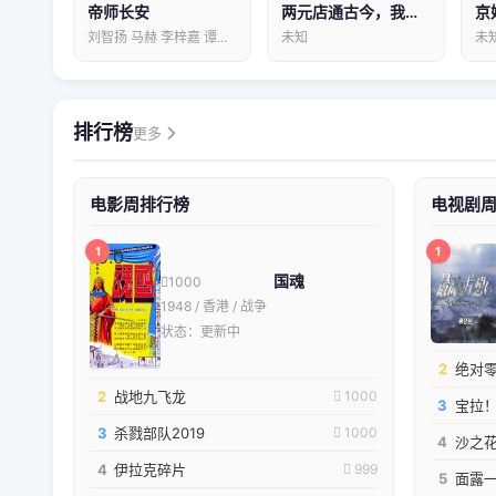
帝师长安
两元店通古今，我靠小商品救大梁
京
刘智扬 马赫 李梓嘉 谭思源 郭静…
未知
未
排行榜
更多
电影周排行榜
电视剧
1
1
10.0
国魂
1000
1948 / 香港 / 战争
状态：更新中
2
绝对零
2
战地九飞龙
1000
3
宝拉
3
杀戮部队2019
1000
4
沙之
4
伊拉克碎片
999
5
面露一